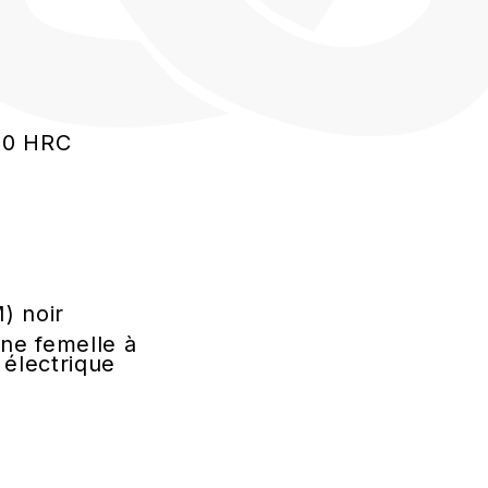
n
 60 HRC
) noir
ne femelle à
 électrique