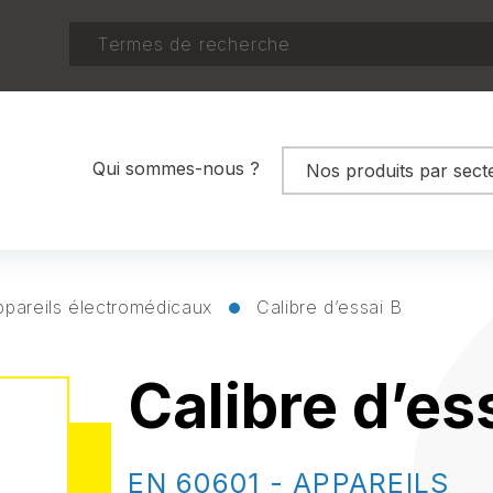
RECHERCHER
Qui sommes-nous ?
Nos produits par secte
Puériculture
Jouets & Aires de jeux
Mobilier
pareils électromédicaux
Calibre d’essai B
Appareils électriques
Calibre d’es
Équipements de Protec
Individuelle (EPI)
Bâtiment
EN 60601 - APPAREILS