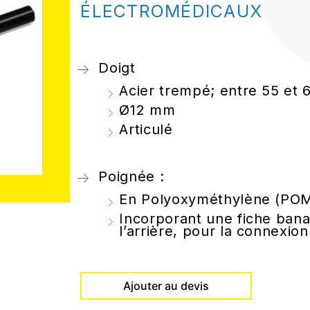
Médical
ÉLECTROMÉDICAUX
Biens de consommatio
Et bien d’autres…
Doigt
Acier trempé; entre 55 et
Ø12 mm
Articulé
Poignée :
En Polyoxyméthylène (POM
Incorporant une fiche bana
l’arrière, pour la connexion
Ajouter au devis