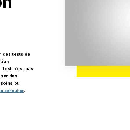
on
Médical
Biens de consommatio
Et bien d’autres…
 des tests de
tion
e test n’est pas
pper des
esoins ou
.
s consulter