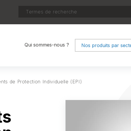
RECHERCHER
Qui sommes-nous ?
Nos produits par secte
Puériculture
Jouets & Aires de jeux
Mobilier
ts de Protection Individuelle (EPI)
Appareils électriques
Équipements de Protec
ts
Individuelle (EPI)
Bâtiment