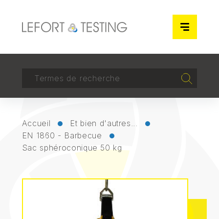
Panneau de gestion des cookies
RECHERCHER
Recherch
Accueil
Et bien d'autres...
EN 1860 - Barbecue
Sac sphéroconique 50 kg