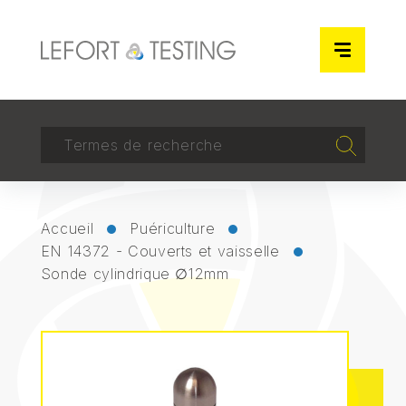
Panneau de gestion des cookies
RECHERCHER
Recherch
Accueil
Puériculture
EN 14372 - Couverts et vaisselle
Sonde cylindrique ∅12mm